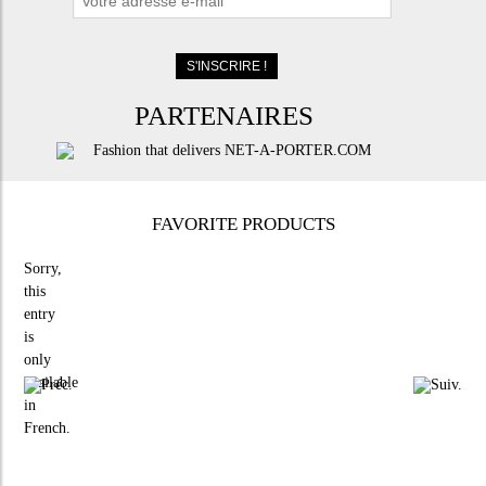
PARTENAIRES
FAVORITE PRODUCTS
Sorry,
this
entry
is
only
available
in
French
.