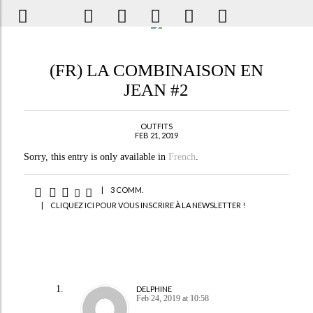
(FR) LA COMBINAISON EN
JEAN #2
OUTFITS
FEB 21, 2019
Sorry, this entry is only available in
French
.
|
3 COMM.
|
CLIQUEZ ICI POUR VOUS INSCRIRE À LA NEWSLETTER !
DELPHINE
Feb 24, 2019 at 10:58