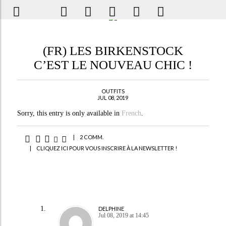
(FR) LES BIRKENSTOCK
C’EST LE NOUVEAU CHIC !
OUTFITS
JUL 08, 2019
Sorry, this entry is only available in
French
.
|
2 COMM.
|
CLIQUEZ ICI POUR VOUS INSCRIRE À LA NEWSLETTER !
DELPHINE
Jul 08, 2019 at 14:45