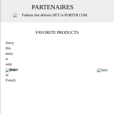
PARTENAIRES
FAVORITE PRODUCTS
Sorry,
this
entry
is
only
available
in
French
.