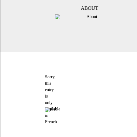
ABOUT
Sorry,
this
entry
is
only
available
in
French
.