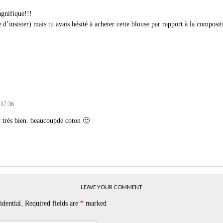
gnifique!!!
 d’insister) mais tu avais hésité à acheter cette blouse par rapport à la compos
 17:36
t très bien. beaucoupde coton 🙂
LEAVE YOUR COMMENT
idential. Required fields are
*
marked