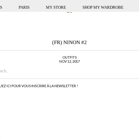
S
PARIS
MY STORE
SHOP MY WARDROBE
(FR) NINON #2
OUTFITS
NOV 12, 2017
ench
.
UEZ ICI POUR VOUS INSCRIRE À LA NEWSLETTER !
4