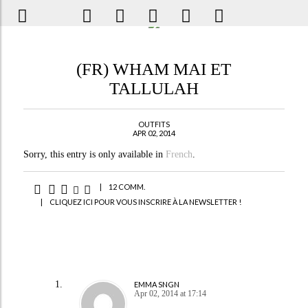
(FR) WHAM MAI ET
TALLULAH
OUTFITS
APR 02, 2014
Sorry, this entry is only available in
French
.
|
12 COMM.
|
CLIQUEZ ICI POUR VOUS INSCRIRE À LA NEWSLETTER !
EMMA SNGN
Apr 02, 2014 at 17:14