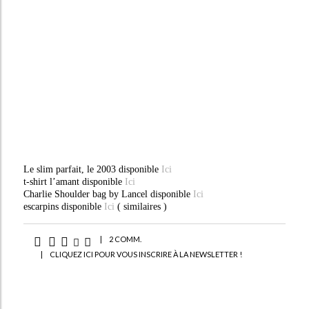
Le slim parfait, le 2003 disponible
Ici
t-shirt l’amant disponible
Ici
Charlie Shoulder bag by Lancel disponible
Ici
escarpins disponible
Ici
( similaires )
|
2 COMM.
|
CLIQUEZ ICI POUR VOUS INSCRIRE À LA NEWSLETTER !