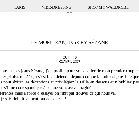
PARIS
VIDE-DRESSING
SHOP MY WARDROBE
LE MOM JEAN, 1958 BY SÉZANE
OUTFITS
02 AVRIL 2017
ns sur les jeans Sézane, j’en profite pour vous parler de mon premier coup de
r les photos un 27 qui s’est bien détendu depuis comme la toile est plus fine que 
s pour éviter les déceptions et privilégiez la taille en dessous et n’oubliez p
tat s’il ne correspond pas à ce que vous avez imaginé.
érentes mais a force d’essayer on finit par trouver ce qui nous va.
 je suis définitivement fan de ce jean !