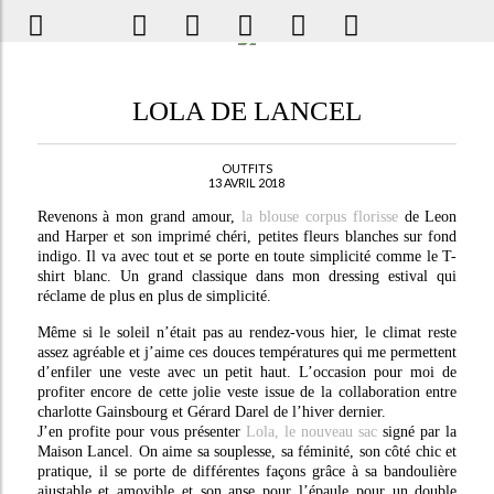
LOLA DE LANCEL
OUTFITS
13 AVRIL 2018
Revenons à mon grand amour,
la blouse corpus florisse
de Leon
and Harper et son imprimé chéri, petites fleurs blanches sur fond
indigo. Il va avec tout et se porte en toute simplicité comme le T-
shirt blanc. Un grand classique dans mon dressing estival qui
réclame de plus en plus de simplicité.
Même si le soleil n’était pas au rendez-vous hier, le climat reste
assez agréable et j’aime ces douces températures qui me permettent
d’enfiler une veste avec un petit haut. L’occasion pour moi de
profiter encore de cette jolie veste issue de la collaboration entre
charlotte Gainsbourg et Gérard Darel de l’hiver dernier.
J’en profite pour vous présenter
Lola, le nouveau sac
signé par la
Maison Lancel. On aime sa souplesse, sa féminité, son côté chic et
pratique, il se porte de différentes façons grâce à sa bandoulière
ajustable et amovible et son anse pour l’épaule pour un double