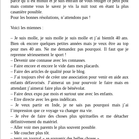
parce qu’il est minuit et je suis entrain de vous rédiger ce petit post
mais comme vous le savez je vis la nuit tout en étant la plus
casanière possible.
Pour les bonnes résolutions, n’attendons pas !
Voici les miennes :
– Je suis molle, je suis molle je suis molle et j’ai bientôt 40 ans.
Bien ok encore quelques petites années mais je veux être au top
pour mes 40 ans. Ne me demandez pas pourquoi. Il faut que je
reprenne sérieusement le sport !
– Devenir une connasse avec les connasses.
– Faire encore et encore le vide dans mes placards.
– Faire des articles de qualité pour le blog.
– J’ai toujours rêvé de créer une association pour venir en aide aux
enfants défavorisés. J’aimerai un jour pourvoir le faire mais en
attendant j’aimerai faire plus de bénévolat.
– Faire deux expo par mois et surtout une avec les enfants.
– Etre directe avec les gens indélicats.
– Je veux partir en Inde, je ne sais pas pourquoi mais j’ai
l’impression que ce voyage va changer ma vie.
– Je rêve de faire des choses plus spirituelles et me détacher
définitivement du matériel.
– Aller voir mes parents le plus souvent possible.
– Me coucher plus tôt.
– tenir un journal « se souvenir des belles choses »