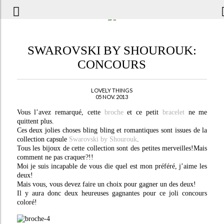
SWAROVSKI BY SHOUROUK:
CONCOURS
LOVELY THINGS
05 NOV. 2013
Vous l’avez remarqué, cette
broche
et ce petit
bracelet
ne me
quittent plus.
Ces deux jolies choses bling bling et romantiques sont issues de la
collection capsule
Swarovski by Shourouk
.
Tous les bijoux de cette collection sont des petites merveilles!Mais
comment ne pas craquer?!!
Moi je suis incapable de vous die quel est mon préféré, j’aime les
deux!
Mais vous, vous devez faire un choix pour gagner un des deux!
Il y aura donc deux heureuses gagnantes pour ce joli concours
coloré!