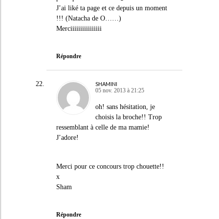
J’ai liké ta page et ce depuis un moment
!!! (Natacha de O……)
Merciiiiiiiiiiiiiiii
Répondre
SHAMINI
05 nov. 2013 à 21:25
oh! sans hésitation, je
choisis la broche!! Trop
ressemblant à celle de ma mamie!
J’adore!
Merci pour ce concours trop chouette!!
x
Sham
Répondre