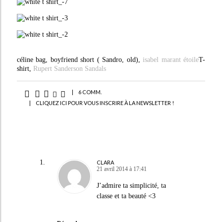
céline bag, boyfriend short ( Sandro, old),
isabel marant étoile
T-
shirt,
Rupert Sanderson Sandals
|
6 COMM.
|
CLIQUEZ ICI POUR VOUS INSCRIRE À LA NEWSLETTER !
CLARA
21 avril 2014 à 17:41
J’admire ta simplicité, ta
classe et ta beauté <3