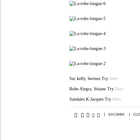
Sac kelly, hermes Try
Here
Robe Alegra, Sézane Try
Here
Sandales K.Jacques Try
Here
|
10 COMM.
|
CLI