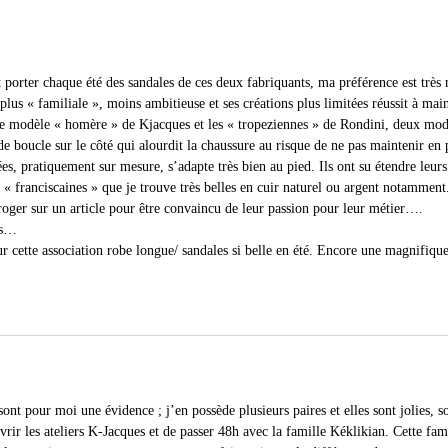
t porter chaque été des sandales de ces deux fabriquants, ma préférence est très
plus « familiale », moins ambitieuse et ses créations plus limitées réussit à main
r le modèle « homère » de Kjacques et les « tropeziennes » de Rondini, deux m
e boucle sur le côté qui alourdit la chaussure au risque de ne pas maintenir en p
, pratiquement sur mesure, s’adapte très bien au pied. Ils ont su étendre leur
 « franciscaines » que je trouve très belles en cuir naturel ou argent notamment.
rroger sur un article pour être convaincu de leur passion pour leur métier….
is…
r cette association robe longue/ sandales si belle en été. Encore une magnifiqu
 pour moi une évidence ; j’en possède plusieurs paires et elles sont jolies, sol
rir les ateliers K-Jacques et de passer 48h avec la famille Kéklikian. Cette fami