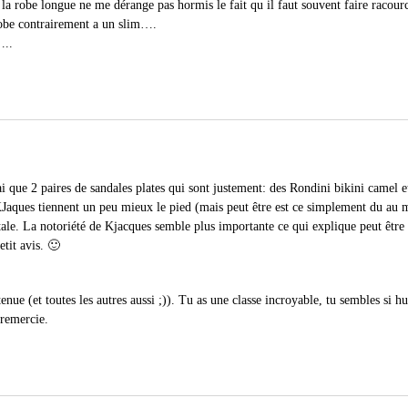
la robe longue ne me dérange pas hormis le fait qu il faut souvent faire racourc
robe contrairement a un slim….
…..
ai que 2 paires de sandales plates qui sont justement: des Rondini bikini camel 
KJaques tiennent un peu mieux le pied (mais peut être est ce simplement du au m
le. La notoriété de Kjacques semble plus importante ce qui explique peut être l
tit avis. 🙂
enue (et toutes les autres aussi ;)). Tu as une classe incroyable, tu sembles si 
 remercie.